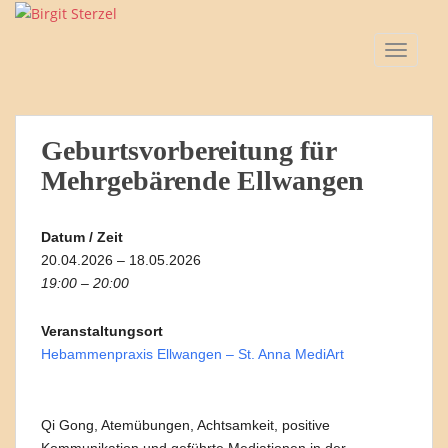
S
k
TOGGLE
i
p
t
o
Geburtsvorbereitung für
m
a
Mehrgebärende Ellwangen
i
n
Datum / Zeit
c
20.04.2026 – 18.05.2026
o
19:00 – 20:00
n
t
Veranstaltungsort
e
Hebammenpraxis Ellwangen – St. Anna MediArt
n
t
Qi Gong, Atemübungen, Achtsamkeit, positive
Kommunikation und geführte Mediationen in der