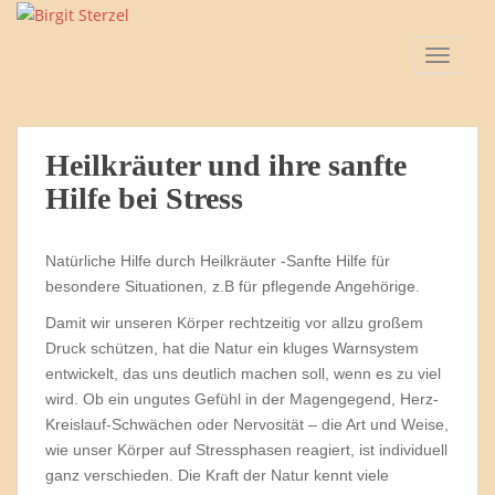
S
k
TOGGLE
i
p
t
o
Heilkräuter und ihre sanfte
m
a
Hilfe bei Stress
i
n
Natürliche Hilfe durch Heilkräuter -Sanfte Hilfe für
c
besondere Situationen
,
z.B für pflegende Angehörige.
o
n
Damit wir unseren Körper rechtzeitig vor allzu großem
t
Druck schützen, hat die Natur ein kluges Warnsystem
e
entwickelt, das uns deutlich machen soll, wenn es zu viel
n
wird. Ob ein ungutes Gefühl in der Magengegend, Herz-
t
Kreislauf-Schwächen oder Nervosität – die Art und Weise,
wie unser Körper auf Stressphasen reagiert, ist individuell
ganz verschieden. Die Kraft der Natur kennt viele