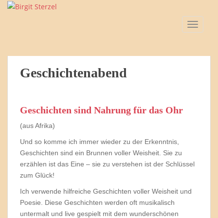
S
k
TOGGLE
i
p
t
o
Geschichtenabend
m
a
i
n
Geschichten sind Nahrung für das Ohr
c
(aus Afrika)
o
n
Und so komme ich immer wieder zu der Erkenntnis,
t
Geschichten sind ein Brunnen voller Weisheit. Sie zu
e
erzählen ist das Eine – sie zu verstehen ist der Schlüssel
n
zum Glück!
t
Ich verwende hilfreiche Geschichten voller Weisheit und
Poesie. Diese Geschichten werden oft musikalisch
untermalt und live gespielt mit dem wunderschönen