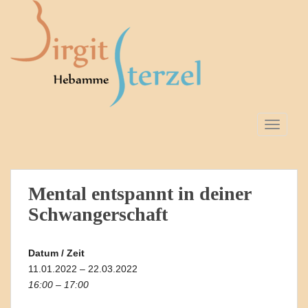
S
k
i
p
t
o
m
a
TOGGLE
i
n
c
o
Mental entspannt in deiner
n
Schwangerschaft
t
e
n
Datum / Zeit
t
11.01.2022 – 22.03.2022
16:00 – 17:00