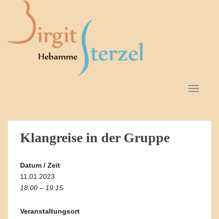
S
k
i
p
t
o
m
a
TOGGLE
i
n
c
o
Klangreise in der Gruppe
n
t
e
Datum / Zeit
n
11.01.2023
t
18:00 – 19:15
Veranstaltungsort