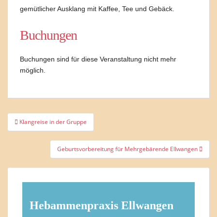
gemütlicher Ausklang mit Kaffee, Tee und Gebäck.
Buchungen
Buchungen sind für diese Veranstaltung nicht mehr
möglich.
Beitragsnavigation
Klangreise in der Gruppe
Geburtsvorbereitung für Mehrgebärende Ellwangen
Hebammenpraxis Ellwangen