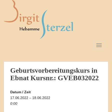
S
k
i
p
t
o
m
a
TOGGLE
i
n
c
o
Geburtsvorbereitungskurs in
n
Ebnat Kursnr.: GVEB032022
t
e
n
Datum / Zeit
t
17.06.2022 – 18.06.2022
0:00