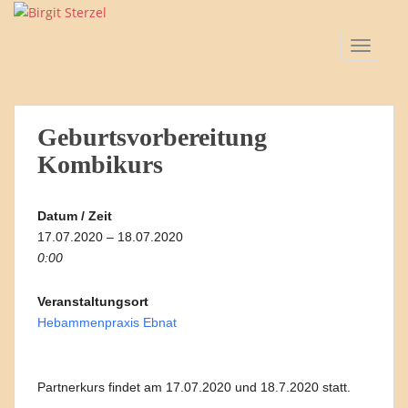
S
k
TOGGLE
i
p
t
o
Geburtsvorbereitung
m
a
Kombikurs
i
n
Datum / Zeit
c
17.07.2020 – 18.07.2020
o
0:00
n
t
Veranstaltungsort
e
Hebammenpraxis Ebnat
n
t
Partnerkurs findet am 17.07.2020 und 18.7.2020 statt.