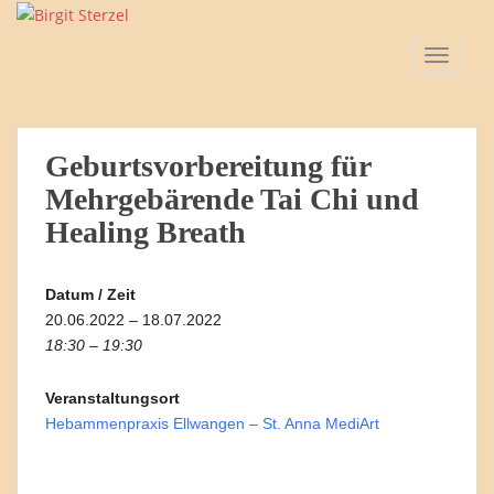
S
k
TOGGLE
i
p
t
o
Geburtsvorbereitung für
m
a
Mehrgebärende Tai Chi und
i
Healing Breath
n
c
o
Datum / Zeit
n
20.06.2022 – 18.07.2022
t
18:30 – 19:30
e
n
Veranstaltungsort
t
Hebammenpraxis Ellwangen – St. Anna MediArt