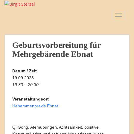
S
k
TOGGLE
i
p
t
o
Geburtsvorbereitung für
m
a
Mehrgebärende Ebnat
i
n
Datum / Zeit
c
19.09.2023
o
19:30 – 20:30
n
t
Veranstaltungsort
e
Hebammenpraxis Ebnat
n
t
Qi Gong, Atemübungen, Achtsamkeit, positive
Kommunikation und geführte Mediationen in der