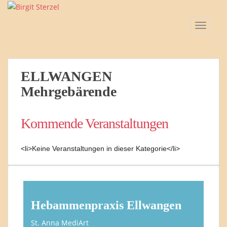
S
k
TOGGLE
i
p
t
o
ELLWANGEN
m
a
Mehrgebärende
i
n
Kommende Veranstaltungen
c
o
n
<li>Keine Veranstaltungen in dieser Kategorie</li>
t
e
n
t
Hebammenpraxis Ellwangen
St. Anna MediArt